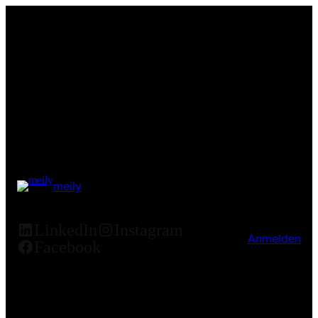
meily
LinkedIn
Instagram
Anmelden
Facebook
Entschuldige bitte die