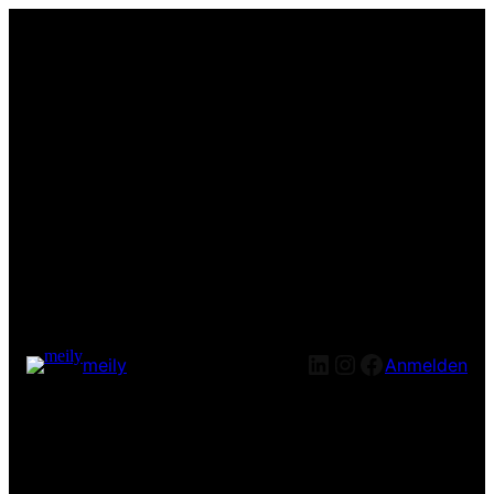
LinkedIn
Instagram
Facebook
meily
Anmelden
Entschuldige bitte die