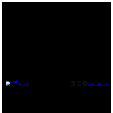
LinkedIn
Instagram
Facebook
meily
Anmelden
Entschuldige bitte die