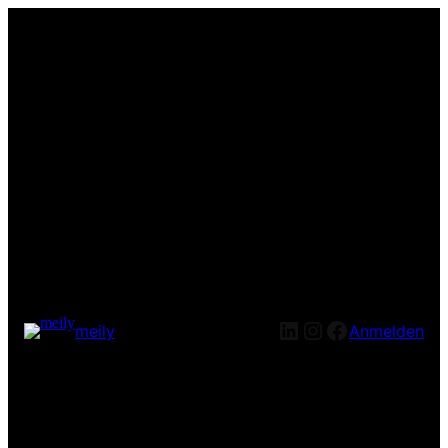
LinkedIn
Instagram
Facebook
meily
Anmelden
Entschuldige bitte die