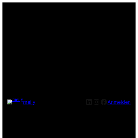
LinkedIn
Instagram
Facebook
meily
Anmelden
Entschuldige bitte die