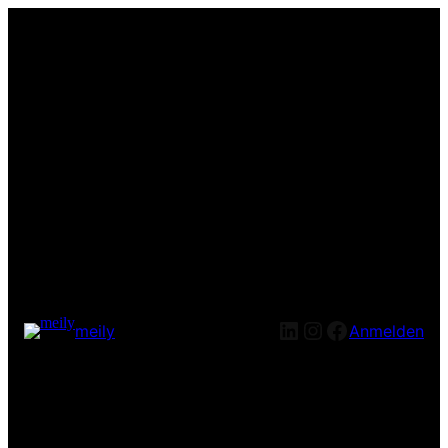
LinkedIn
Instagram
Facebook
meily
Anmelden
Entschuldige bitte die