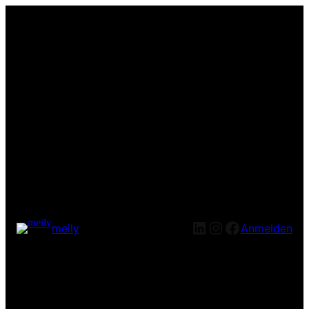
LinkedIn
Instagram
Facebook
meily
Anmelden
Entschuldige bitte die