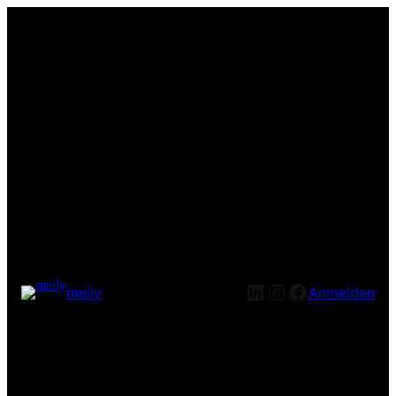
LinkedIn
Instagram
Facebook
meily
Anmelden
Entschuldige bitte die