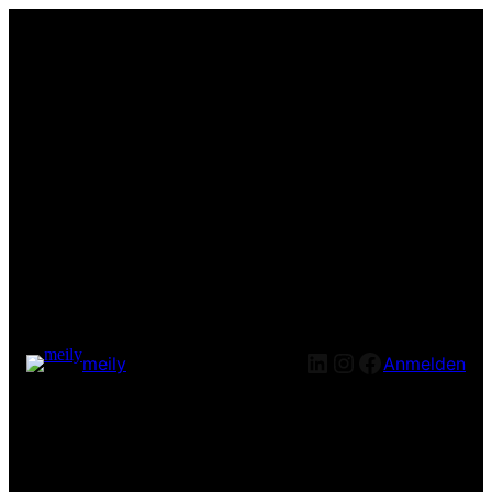
LinkedIn
Instagram
Facebook
meily
Anmelden
Entschuldige bitte die