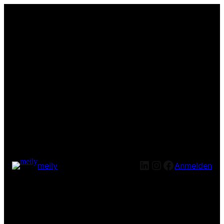
LinkedIn
Instagram
Facebook
meily
Anmelden
Entschuldige bitte die