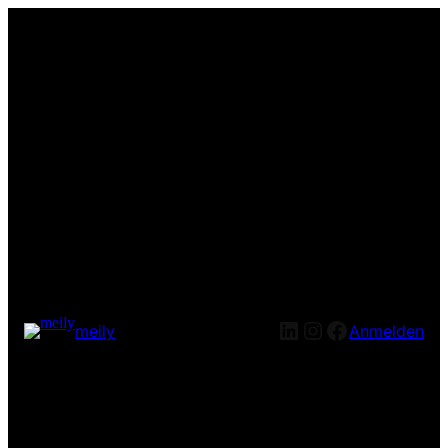
LinkedIn
Instagram
Facebook
meily
Anmelden
Entschuldige bitte die