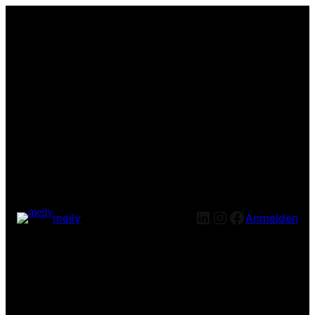
LinkedIn
Instagram
Facebook
meily
Anmelden
Entschuldige bitte die
Unannehmlichkeiten! Wir