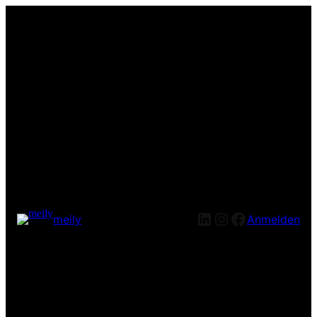
LinkedIn
Instagram
Facebook
meily
Anmelden
Entschuldige bitte die
Unannehmlichkeiten! Wir