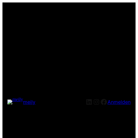
LinkedIn
Instagram
Facebook
meily
Anmelden
Entschuldige bitte die