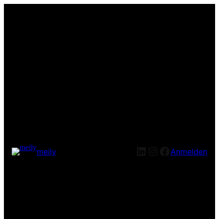
LinkedIn
Instagram
Facebook
meily
Anmelden
Entschuldige bitte die
Unannehmlichkeiten! Wir