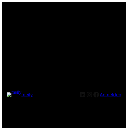
LinkedIn
Instagram
Facebook
meily
Anmelden
Entschuldige bitte die