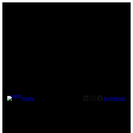
LinkedIn
Instagram
Facebook
meily
Anmelden
Entschuldige bitte die