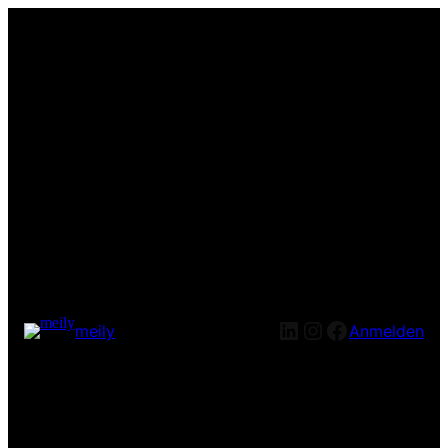
LinkedIn
Instagram
Facebook
meily
Anmelden
Entschuldige bitte die