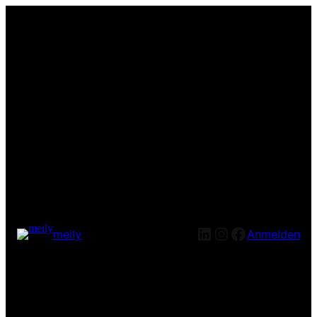
LinkedIn
Instagram
Facebook
meily
Anmelden
Entschuldige bitte die