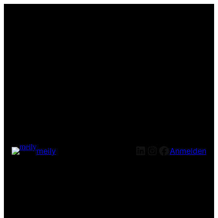
LinkedIn
Instagram
Facebook
meily
Anmelden
Entschuldige bitte die
Unannehmlichkeiten! Wir