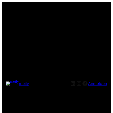
LinkedIn
Instagram
Facebook
meily
Anmelden
Entschuldige bitte die