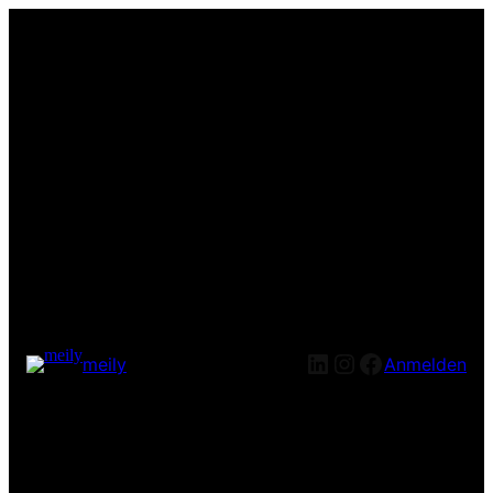
LinkedIn
Instagram
Facebook
meily
Anmelden
Entschuldige bitte die