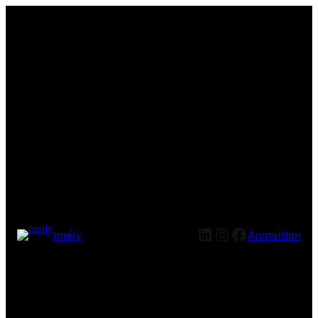
LinkedIn
Instagram
Facebook
meily
Anmelden
Entschuldige bitte die