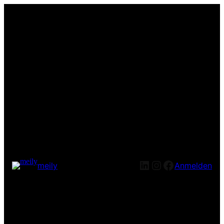
LinkedIn
Instagram
Facebook
meily
Anmelden
Entschuldige bitte die