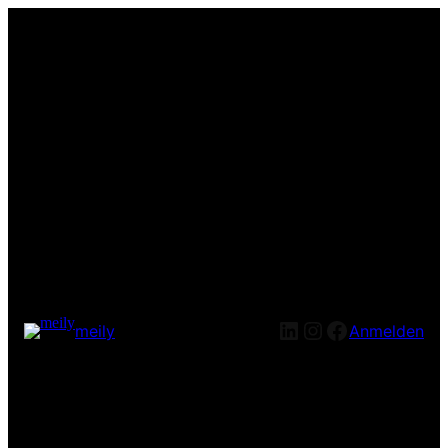
LinkedIn
Instagram
Facebook
meily
Anmelden
Entschuldige bitte die