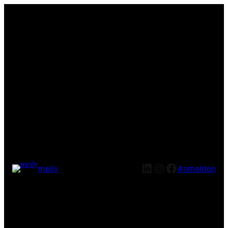
LinkedIn
Instagram
Facebook
meily
Anmelden
Entschuldige bitte die