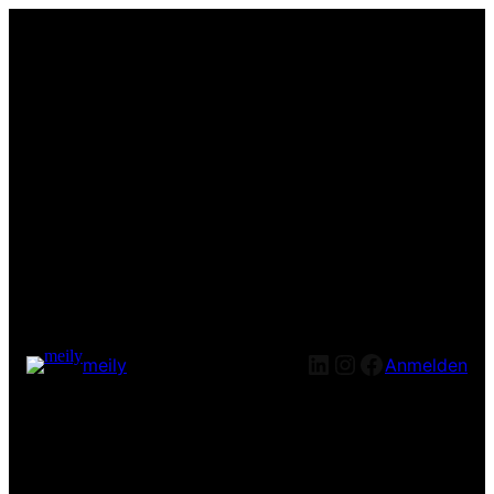
LinkedIn
Instagram
Facebook
meily
Anmelden
Entschuldige bitte die