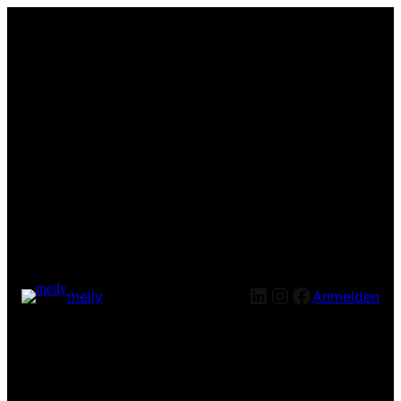
LinkedIn
Instagram
Facebook
meily
Anmelden
Entschuldige bitte die