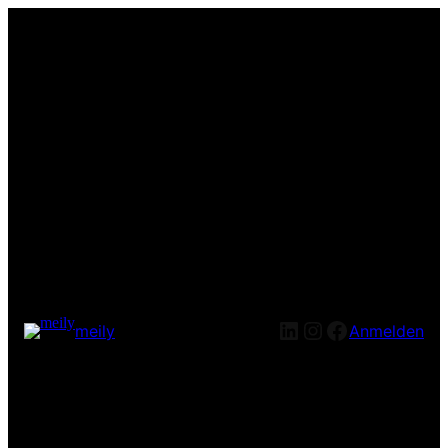
LinkedIn
Instagram
Facebook
meily
Anmelden
Entschuldige bitte die