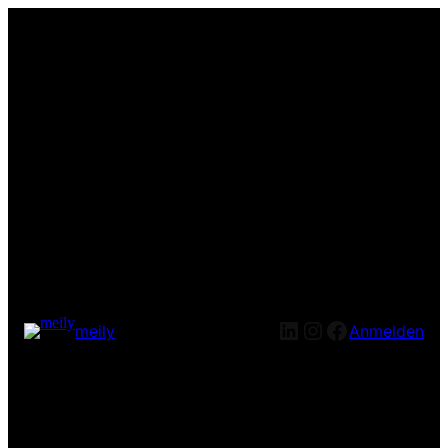
LinkedIn
Instagram
Facebook
meily
Anmelden
Entschuldige bitte die