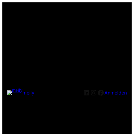
LinkedIn
Instagram
Facebook
meily
Anmelden
Entschuldige bitte die
Unannehmlichkeiten! Wir