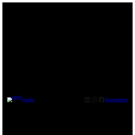
LinkedIn
Instagram
Facebook
meily
Anmelden
Entschuldige bitte die