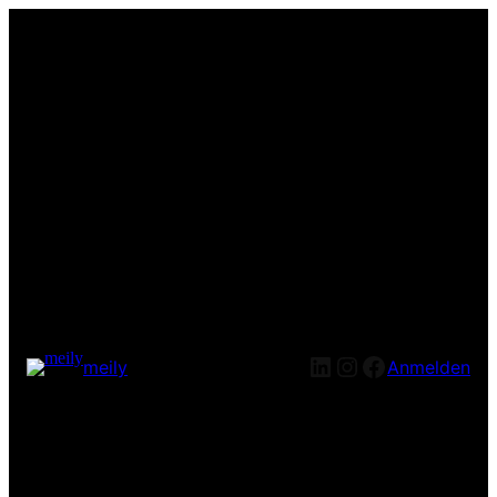
LinkedIn
Instagram
Facebook
meily
Anmelden
Entschuldige bitte die