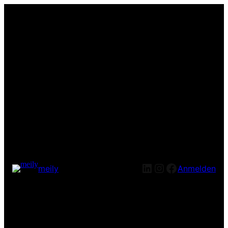
LinkedIn
Instagram
Facebook
meily
Anmelden
Entschuldige bitte die