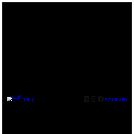
LinkedIn
Instagram
Facebook
meily
Anmelden
Entschuldige bitte die