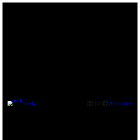
LinkedIn
Instagram
Facebook
meily
Anmelden
Entschuldige bitte die