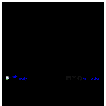
LinkedIn
Instagram
Facebook
meily
Anmelden
Entschuldige bitte die