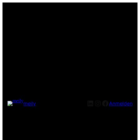
LinkedIn
Instagram
Facebook
meily
Anmelden
Entschuldige bitte die