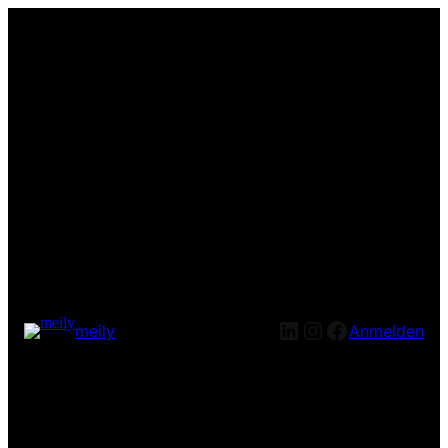
LinkedIn
Instagram
Facebook
meily
Anmelden
Entschuldige bitte die