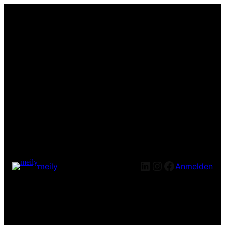
LinkedIn
Instagram
Facebook
meily
Anmelden
Entschuldige bitte die