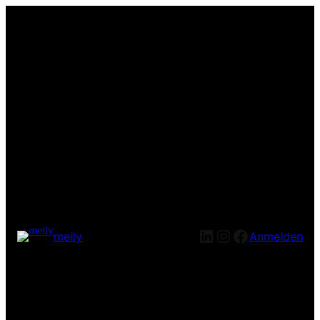
LinkedIn
Instagram
Facebook
meily
Anmelden
Entschuldige bitte die