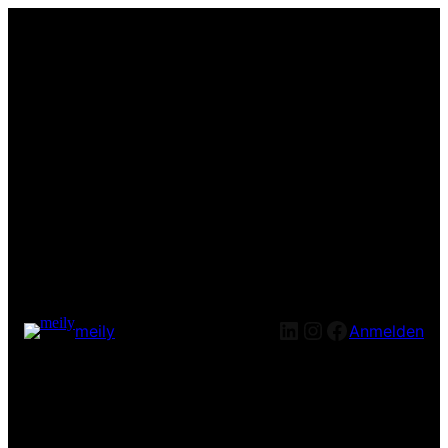
LinkedIn
Instagram
Facebook
meily
Anmelden
Entschuldige bitte die