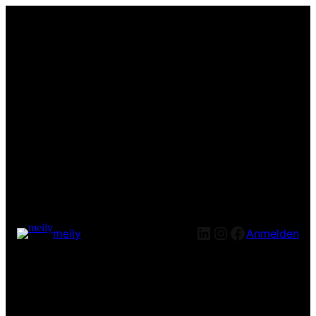
LinkedIn
Instagram
Facebook
meily
Anmelden
Entschuldige bitte die