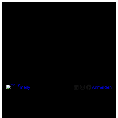
LinkedIn
Instagram
Facebook
meily
Anmelden
Entschuldige bitte die