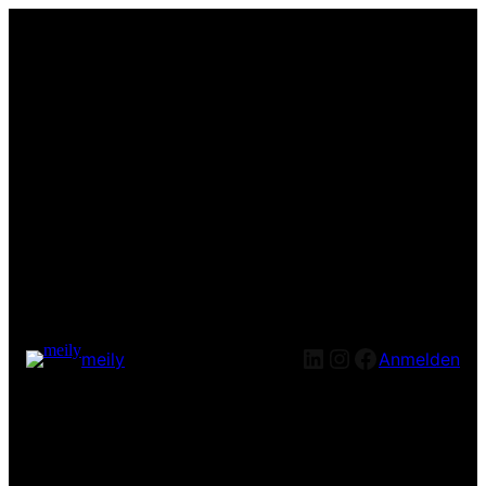
LinkedIn
Instagram
Facebook
meily
Anmelden
Entschuldige bitte die