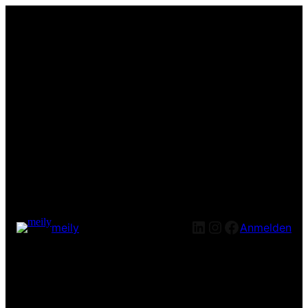
LinkedIn
Instagram
Facebook
meily
Anmelden
Entschuldige bitte die