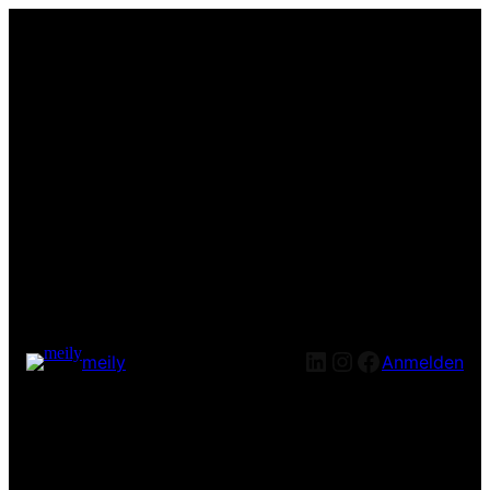
LinkedIn
Instagram
Facebook
meily
Anmelden
Entschuldige bitte die