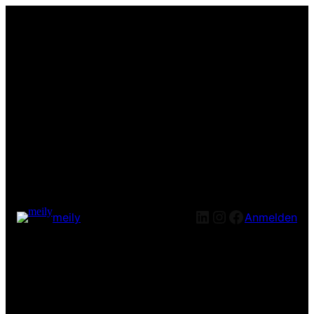
LinkedIn
Instagram
Facebook
meily
Anmelden
Entschuldige bitte die
Unannehmlichkeiten! Wir