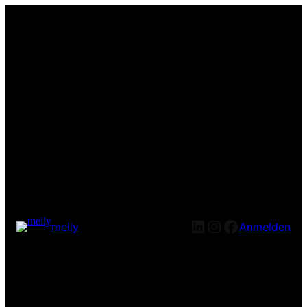
LinkedIn
Instagram
Facebook
meily
Anmelden
Entschuldige bitte die