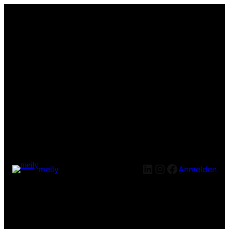
LinkedIn
Instagram
Facebook
meily
Anmelden
Entschuldige bitte die